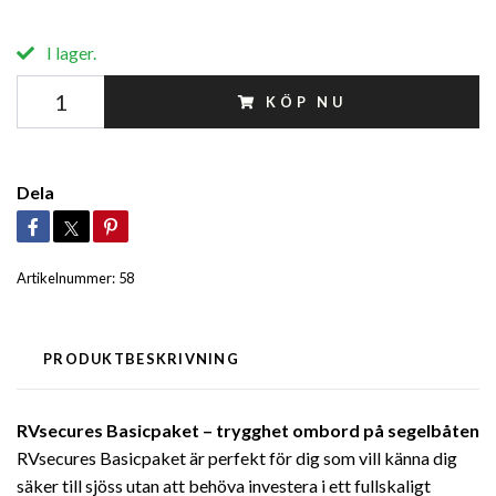
I lager.
KÖP NU
Dela
Artikelnummer:
58
PRODUKTBESKRIVNING
RVsecures Basicpaket – trygghet ombord på segelbåten
RVsecures Basicpaket är perfekt för dig som vill känna dig
säker till sjöss utan att behöva investera i ett fullskaligt